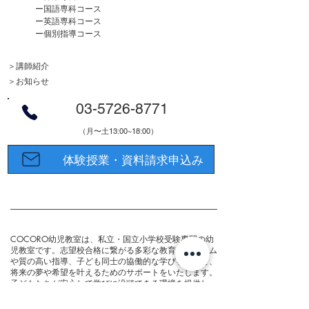
ー
国語専科コース
ー
英語専科コース
ー
個別指導コース
＞
講師紹介
＞
お知らせ
03-5726-8771
（月〜土13:00~18:00）
体験授業・資料請求申込み
COCORO幼児教室は、私立・国立小学校受験専門の幼
児教室です。志望校合格に繋がる多彩な教育プログラム
や質の高い指導、子ども同士の協働的な学びを通して、
将来の夢や希望を叶えるためのサポートをいたします。
子どもたちが安心して学びに没頭できる環境を提供し、
興味関心を広げながら、主体的に学ぶ姿勢を促していき
ます。