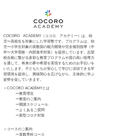
COCORO ACADEMY（ココロ アカデミー）は、
幼
児〜高校生を対象にした学習塾です。プログラムは、幼
児〜小学生対象の英数国の
能力開発や完全
個別指導（中
学〜大学受験・内部進学対策）を提供しています。
志望
校合格に繋がる多彩な教育プログラムや質の高い指導力
を通して、将来の夢や希望を実現するためのお手伝いを
いたします。
子どもたちが安心して学びに没頭できる学
習環境を提供し、興味関心を広げながら、主体的に学ぶ
姿勢を促していきます。
＞
COCORO ACADEMYとは
ー
教育理念
ー
教室のご案内
ー
開講スケジュール
ー
よくあるご質問
​ー新型コロナ対策
＞
コースのご案内
ー
算数専科コース