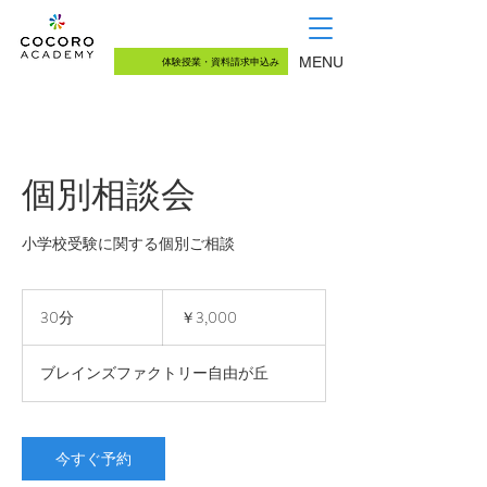
03-5726-8771
（月〜土 13:00~18:00）
MENU
体験授業・資料請求申込み
個別相談会
小学校受験に関する個別ご相談
3,000
円
30分
3
￥3,000
0
分
ブレインズファクトリー自由が丘
今すぐ予約