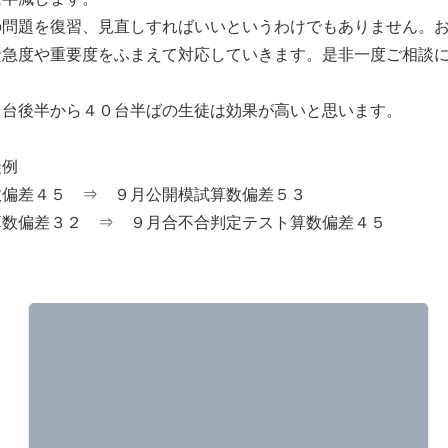
の問題を復習、見直しすればいいというわけでもありません。
緊急度や重要度をふまえて対応していきます。是非一度ご相談
０台後半から４０台半ばの生徒は効果が高いと思います。
徒例
数偏差４５ ⇒ ９月公開模試算数偏差５３
算数偏差３２ ⇒ ９月合不合判定テスト算数偏差４５