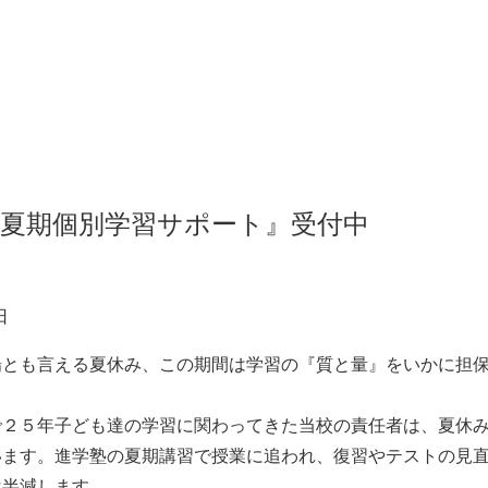
03-5726-8771
お問い合わせ
（月〜土 13:00~18:0
『夏期個別学習サポート』受付中
日
場とも言える夏休み、この期間は学習の『質と量』をいかに担
で２５年子ども達の学習に関わってきた当校の責任者は、夏休
います。進学塾の夏期講習で授業に追われ、復習やテストの見
は半減します。