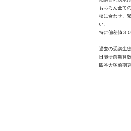
もちろん全て
校に合わせ、
い。
特に偏差値３
過去の受講生
日能研前期算
四谷大塚前期