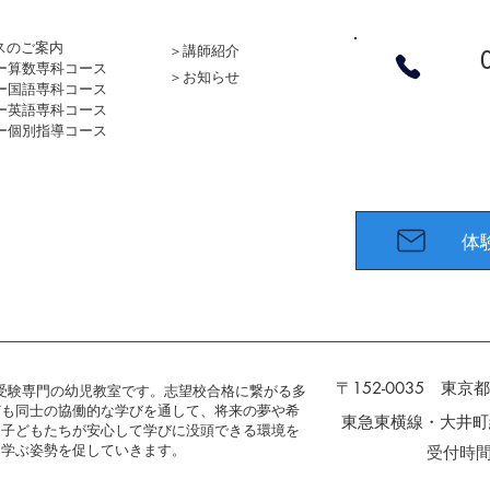
スのご案内
＞
講師紹介
ー
算数専科コース
＞
お知らせ
ー
国語専科コース
ー
英語専科コース
ー
個別指導コース
体
〒152-0035 東京
校受験専門の幼児教室です。志望校合格に繋がる多
ども同士の協働的な学びを通して、将来の夢や希
東急東横線・大井町
。子どもたちが安心して学びに没頭できる環境を
に学ぶ姿勢を促していきます。
受付時間 :