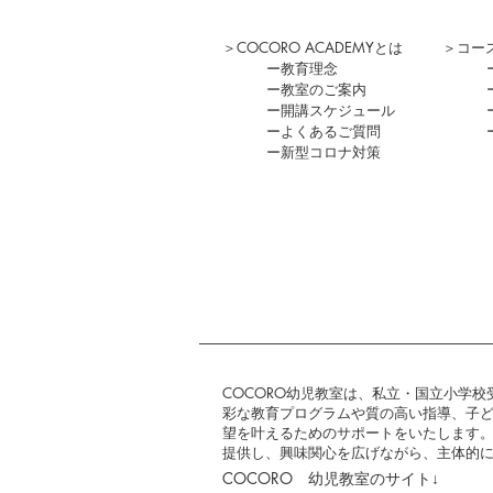
＞
COCORO ACADEMYとは
＞
コー
ー
教育理念
ー
教室のご案内
ー
開講スケジュール
ー
よくあるご質問
​ー新型コロナ対策
COCORO幼児教室は、私立・国立小学
彩な教育プログラムや質の高い指導、子
望を叶えるためのサポートをいたします
提供し、興味関心を広げながら、主体的
COCORO 幼児教室の
サイト↓