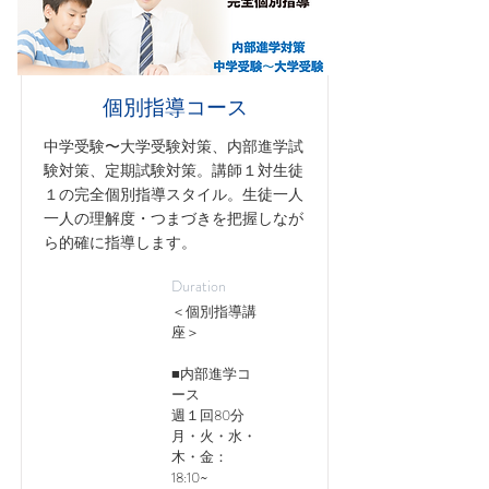
個別指導コース
中学受験〜大学受験対策、内部進学試
験対策、定期試験対策。講師１対生徒
１の完全個別指導スタイル。生徒一人
一人の理解度・つまづきを把握しなが
ら的確に指導します。
Duration
＜個別指導講
座＞
■内部進学コ
ース
週１回80分
月・火・水・
木・金：
18:10~