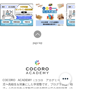
page top
COCORO ACADEMY（ココロ アカデミー）は、
幼
児〜高校生を対象にした学習塾です。プログラムは、幼
児〜小学生対象の英数国の
能力開発や完全
個別指導（中
学〜大学受験・内部進学対策）を提供しています。
志望
校合格に繋がる多彩な教育プログラムや質の高い指導力
を通して、将来の夢や希望を実現するためのお手伝いを