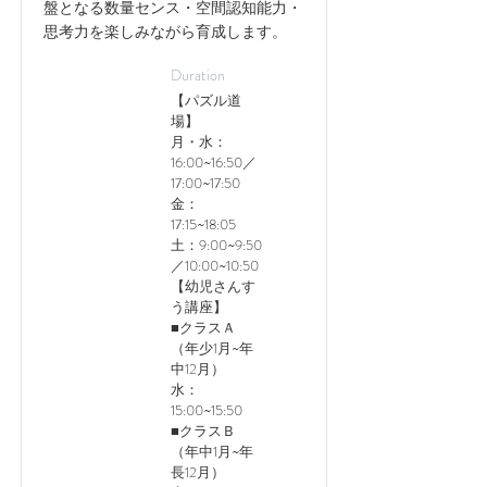
盤となる数量センス・空間認知能力・
思考力を楽しみながら育成します。
Duration
【パズル道
場】
月・水：
16:00~16:50／
17:00~17:50
金：
17:15~18:05
土：9:00~9:50
／10:00~10:50
【幼児さんす
う講座】
■クラスＡ
（年少1月~年
中12月）
水：
15:00~15:50
■クラスＢ
（年中1月~年
長12月）