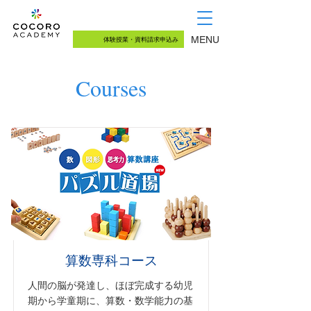
03-5726-8771
（月〜土 13:00~18:00）
MENU
体験授業・資料請求申込み
Courses
算数専科コース
人間の脳が発達し、ほぼ完成する幼児
期から学童期に、算数・数学能力の基