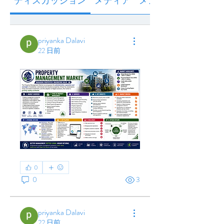
ディスカッション
メディア
メンバー
priyanka Dalavi
22 日前
0
0
3
priyanka Dalavi
22 日前