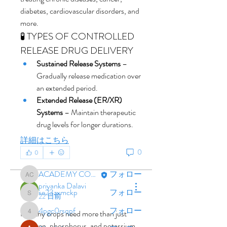
diabetes, cardiovascular disorders, and 
more.
🧪 TYPES OF CONTROLLED 
RELEASE DRUG DELIVERY
Sustained Release Systems
 – 
Gradually release medication over 
an extended period.
グループについて
Extended Release (ER/XR) 
Welcome to the group! You can
Systems
 – Maintain therapeutic 
connect with other members, ge
...
drug levels for longer durations.
続きを読む
詳細はこちら
0
0
メンバー
ACADEMY COCORO
フォロー
ACADEMY COCORO
priyanka Dalavi
se23zxmckp
フォロー
22 日前
se23zxmckp
4pgc0rsqpf
フォロー
Healthy crops need more than just 
4pgc0rsqpf
nitrogen, phosphorus, and potassium. 