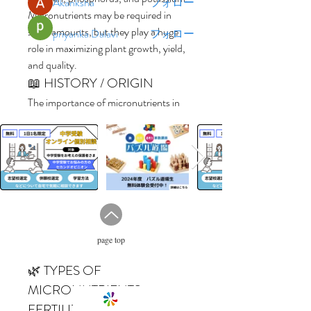
Akanksha
フォロー
Micronutrients may be required in 
small amounts, but they play a huge 
priyanka Dalavi
フォロー
role in maximizing plant growth, yield, 
すべてのメンバーを表示（8名）
and quality.
📖 HISTORY / ORIGIN
The importance of micronutrients in 
plant nutrition was discovered during 
the early 20th century as scientists 
identified trace elements essential for 
crop development. Today, 
micronutrients fertilizers are widely 
used in modern agriculture to address 
nutrient deficiencies, improve soil 
fertility, and support sustainable 
page top
farming practices worldwide.
🌿 TYPES OF 
MICRONUTRIENTS 
FERTILIZERS