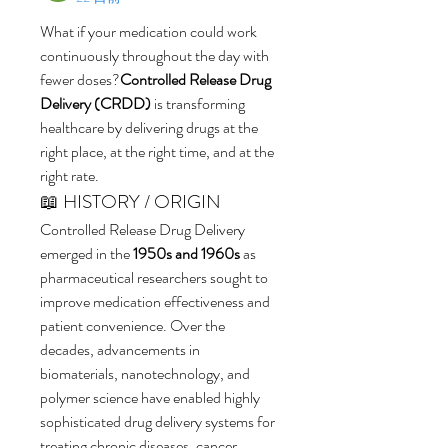
What if your medication could work 
continuously throughout the day with 
fewer doses?
Controlled Release Drug 
Delivery (CRDD)
 is transforming 
healthcare by delivering drugs at the 
right place, at the right time, and at the 
right rate.
📖 HISTORY / ORIGIN
Controlled Release Drug Delivery 
emerged in the 
1950s and 1960s
 as 
pharmaceutical researchers sought to 
improve medication effectiveness and 
patient convenience. Over the 
decades, advancements in 
biomaterials, nanotechnology, and 
polymer science have enabled highly 
sophisticated drug delivery systems for 
treating chronic diseases, cancer, 