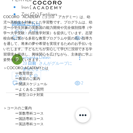
Iron (Fe) Fertilizers
Zinc (Zn) Fertilizers
COCORO ACADEMY（ココロ アカデミー）は、
幼
詳細はこちら
児〜高校生を対象にした学習塾です。プログラムは、幼
児〜小学生対象の英数国の
能力開発や完全
個別指導（中
0
学〜大学受験・内部進学対策）を提供しています。
志望
0
2
校合格に繋がる多彩な教育プログラムや質の高い指導力
を通して、将来の夢や希望を実現するためのお手伝いを
いたします。
子どもたちが安心して学びに没頭できる学
習環境を提供し、興味関心を広げながら、主体的に学ぶ
priyanka Dalavi
姿勢を促していきます。
23 日前
·
さんがグループに
＞
COCORO ACADEMYとは
参加しました。
ー
教育理念
0
ー
教室のご案内
0
2
ー
開講スケジュール
ー
よくあるご質問
​ー新型コロナ対策
＞
コースのご案内
ー
算数専科コース
ー
国語専科コース
ー
英語専科コース
ー
個別指導コース